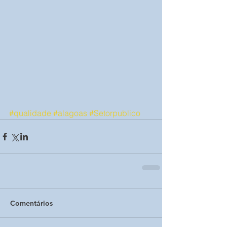
#qualidade
#alagoas
#Setorpublico
Comentários