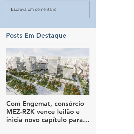
Escreva um comentário
Posts Em Destaque
Com Engemat, consórcio
Dia Nacional 
MEZ-RZK vence leilão e
Construção So
inicia novo capítulo para
nova sede do governo, em