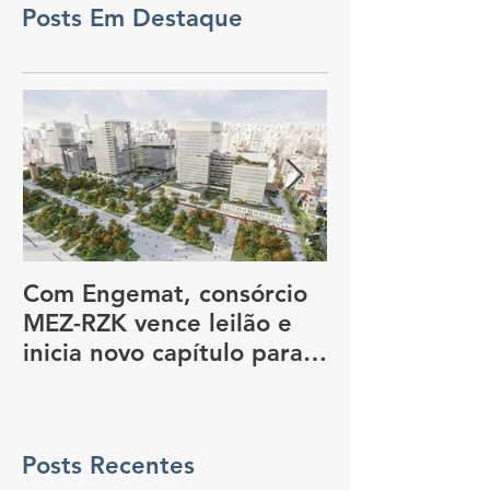
Posts Em Destaque
Com Engemat, consórcio
Dia Nacional 
MEZ-RZK vence leilão e
Construção So
inicia novo capítulo para
nova sede do governo, em
São Paulo