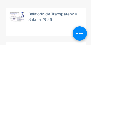
Posts Recentes
Relatório de Transparência
Salarial 2026
Um momento de troca,
aprendizado e inspiração.
Residencial de luxo alto padrão
à beira-mar vai transformar a
Barra de São Miguel, Alagoas.
Empreendimento de luxo