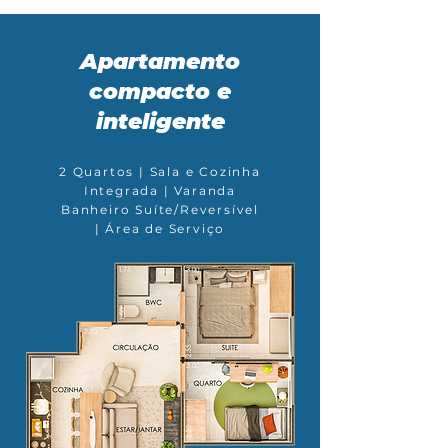
Apartamento
compacto e
inteligente
2 Quartos | Sala e Cozinha
Integrada | Varanda
Banheiro Suíte/Reversível
| Área de Serviço