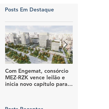
Posts Em Destaque
Com Engemat, consórcio
Dia Nacional 
MEZ-RZK vence leilão e
Construção So
inicia novo capítulo para
nova sede do governo, em
São Paulo