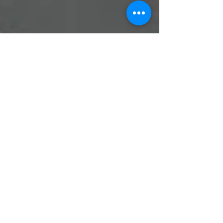
Hospital Metropolitano
No último dia 27 de Março, foi assinada pela
equipe Engemat a ordem de serviço do Hospital