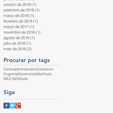
outubro de 2018
(1)
1 post
setembro de 2018
(1)
1 post
março de 2018
(1)
1 post
fevereiro de 2018
(1)
1 post
março de 2017
(1)
1 post
novembro de 2016
(1)
1 post
agosto de 2016
(1)
1 post
julho de 2016
(1)
1 post
maio de 2016
(2)
2 posts
Procurar por tags
Centroadministrativo
Consórcio
Engemat
GovernodeSãoPaulo
MEZ-RZK
Sede
Siga