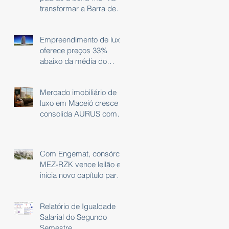
transformar a Barra de
São Miguel, Alagoas.
Empreendimento de luxo
oferece preços 33%
abaixo da média do
Nordeste na capital
Maceió, Alagoas
Mercado imobiliário de
luxo em Maceió cresce e
consolida AURUS como
referência em imóveis
beira-mar
Com Engemat, consórcio
MEZ-RZK vence leilão e
inicia novo capítulo para
nova sede do governo,
em São Paulo
Relatório de Igualdade
Salarial do Segundo
Semestre