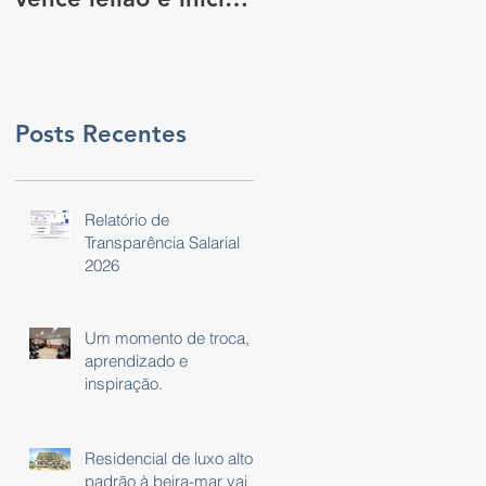
novo capítulo para
nova sede do
governo, em São
Paulo
Posts Recentes
Relatório de
Transparência Salarial
2026
Um momento de troca,
aprendizado e
inspiração.
Residencial de luxo alto
padrão à beira-mar vai