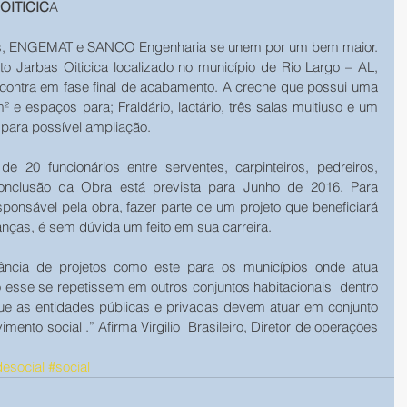
OITICIC
A
ras, ENGEMAT e SANCO Engenharia se unem por um bem maior.  
 Jarbas Oiticica localizado no município de Rio Largo – AL, 
contra em fase final de acabamento. A creche que possui uma 
e espaços para; Fraldário, lactário, três salas multiuso e um 
e para possível ampliação.
e 20 funcionários entre serventes, carpinteiros, pedreiros, 
 conclusão da Obra está prevista para Junho de 2016. Para 
ponsável pela obra, fazer parte de um projeto que beneficiará 
ianças, é sem dúvida um feito em sua carreira.
cia de projetos como este para os municípios onde atua 
esse se repetissem em outros conjuntos habitacionais  dentro 
ue as entidades públicas e privadas devem atuar em conjunto 
ento social .” Afirma Virgilio  Brasileiro, Diretor de operações 
desocial
#social