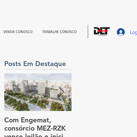
VENDA CONOSCO
TRABALHE CONOSCO
Log
Posts Em Destaque
Com Engemat,
Dia Nacional Da
consórcio MEZ-RZK
Construção Social
vence leilão e inicia