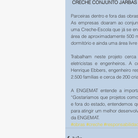
 CRECHE CONJUNTO JARBAS 
Parceiras dentro e fora das ob
As empresas doaram ao conjunto
uma Creche-Escola que já se en
área de aproximadamente 500 m² 
dormitório e ainda uma área livr
Trabalham neste projeto cerca d
eletricistas e engenheiros. A
Henrique Ebbers, engenheiro res
2.500 famílias e cerca de 200 cr
A ENGEMAT entende a importân
“Gostaríamos que projetos como 
e fora do estado, entendemos q
para atingir um melhor desenvolvim
da ENGEMAT.
#obras
#creche
#responsabilida