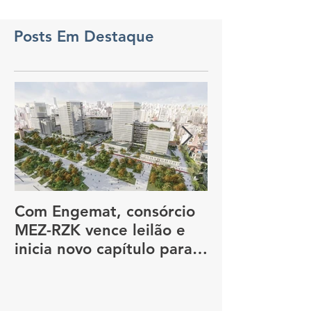
Posts Em Destaque
Com Engemat, consórcio
Dia Nacional 
MEZ-RZK vence leilão e
Construção So
inicia novo capítulo para
nova sede do governo, em
São Paulo