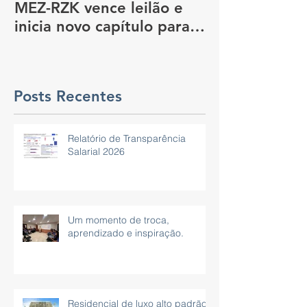
MEZ-RZK vence leilão e
Construção So
inicia novo capítulo para
nova sede do governo, em
São Paulo
Posts Recentes
Relatório de Transparência
Salarial 2026
Um momento de troca,
aprendizado e inspiração.
Residencial de luxo alto padrão