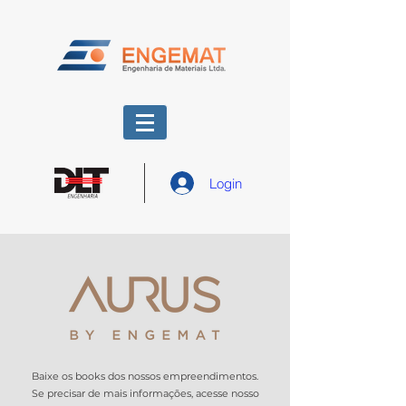
Login
Baixe os books dos nossos empreendimentos.
Se precisar de mais informações, acesse nosso