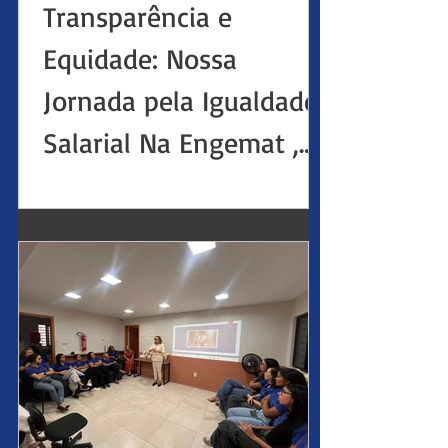
Transparência e
Equidade: Nossa
Jornada pela Igualdade
Salarial Na Engemat ,
acreditamos que a
transparência é o
alicerce para um
ambiente de trabalho
justo e produtivo. Em
conformidade com as
exigências legais,