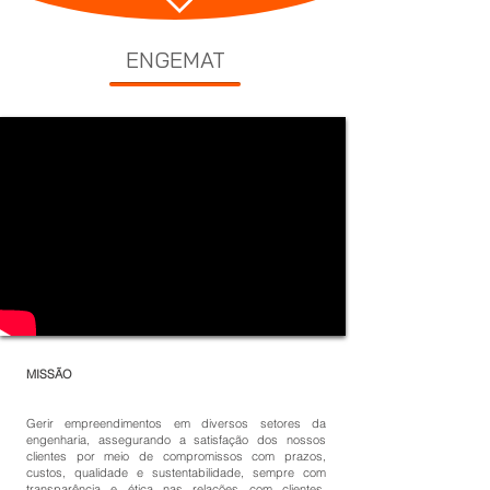
ENGEMAT
MISSÃO
Gerir empreendimentos em diversos setores da
engenharia, assegurando a satisfação dos nossos
clientes por meio de compromissos com prazos,
custos, qualidade e sustentabilidade, sempre com
transparência e ética nas relações com clientes,