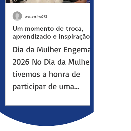
compartilhamos os
wesleysilva572
resultados do nosso
Um momento de troca,
Relatório de
aprendizado e inspiração.
Transparência e
Dia da Mulher Engemat
Igualdade Salarial
2026 No Dia da Mulher,
referente ao 1º
tivemos a honra de
Semestre de 2026 , com
participar de uma
dados consolidados até
palestra sobre liderança
31 de dezembro de
feminina, ministrada
2025. Com um quadro
por Izabel Pinheiro,