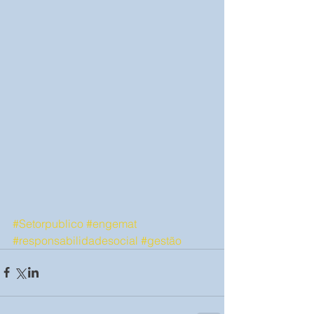
#Setorpublico
#engemat
#responsabilidadesocial
#gestão