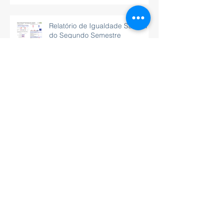
Relatório de Igualdade Salarial
do Segundo Semestre
Dia das Mães na Engemat:
celebração, integração e
valorização
Relatório de Transparência
Salarial
Linha Aurus lança: Residencial
Amarante