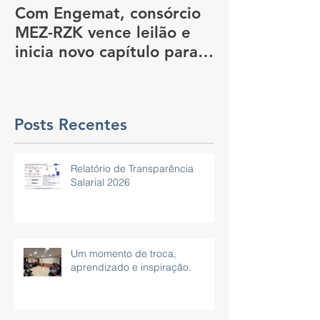
Com Engemat, consórcio
Dia Nacional 
MEZ-RZK vence leilão e
Construção So
inicia novo capítulo para
nova sede do governo, em
São Paulo
Posts Recentes
Relatório de Transparência
Salarial 2026
Um momento de troca,
aprendizado e inspiração.